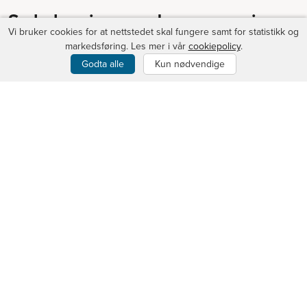
Se hele prisen med en gang – ingen
Vi bruker cookies for at nettstedet skal fungere samt for statistikk og
overraskelser
markedsføring. Les mer i vår
cookiepolicy
.
Godta alle
Kun nødvendige
For deg som kunde skal det være klart og enkelt å se hva
hver brille med valgt innfatning og utvalgte glass koster.
Derfor har vi en automatisk prisberegning på hver
produktside. Test og klikk for straks å se den endelige prisen.
Forsendelse er inkludert i prisberegningen.